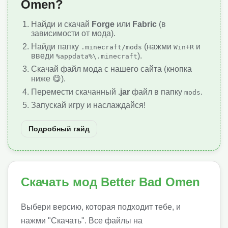
Omen?
Найди и скачай
Forge
или
Fabric
(в
зависимости от мода).
Найди папку
(нажми
и
.minecraft/mods
Win+R
введи
).
%appdata%\.minecraft
Скачай файл мода с нашего сайта (кнопка
ниже 😋).
Перемести скачанный
.jar
файл в папку
.
mods
Запускай игру и наслаждайся!
Подробный гайд
Скачать мод Better Bad Omen
Выбери версию, которая подходит тебе, и
нажми "Скачать". Все файлы на