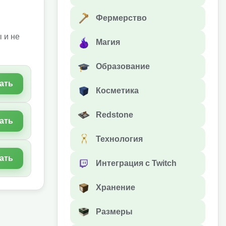
Фермерство
 и не
Магия
Образование
ать
Косметика
Redstone
ать
Технология
ать
Интеграция с Twitch
Хранение
Размеры