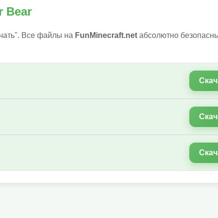
r Bear
чать". Все файлы на
FunMinecraft.net
абсолютно безопасны
Скач
Скач
Скач