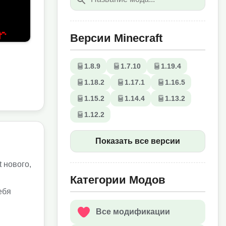
Версии Minecraft
1.8.9
1.7.10
1.19.4
1.18.2
1.17.1
1.16.5
1.15.2
1.14.4
1.13.2
1.12.2
Показать все версии
 нового,
Категории Модов
ебя
Все модификации