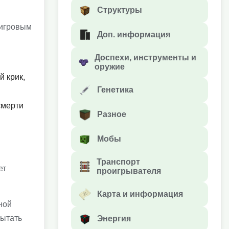
Структуры
 игровым
Доп. информация
Доспехи, инструменты и
оружие
й крик,
Генетика
смерти
Разное
Мобы
Транспорт
ет
проигрывателя
Карта и информация
ной
пытать
Энергия