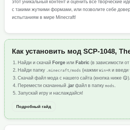
этот уникальный контент и оценить все творческие и
с такими жуткими формами, или позволите себе дов
испытаниям в мире Minecraft!
Как установить мод SCP-1048, The
Найди и скачай
Forge
или
Fabric
(в зависимости от
Найди папку
(нажми
и введи
.minecraft/mods
Win+R
Скачай файл мода с нашего сайта (кнопка ниже 😋)
Перемести скачанный
.jar
файл в папку
.
mods
Запускай игру и наслаждайся!
Подробный гайд