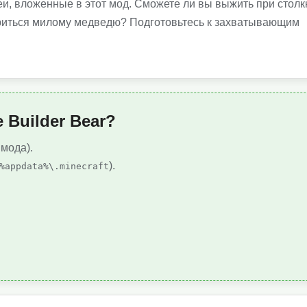
деи, вложенные в этот мод. Сможете ли вы выжить при стол
ериться милому медведю? Подготовьтесь к захватывающим
 Builder Bear?
 мода).
).
%appdata%\.minecraft
.