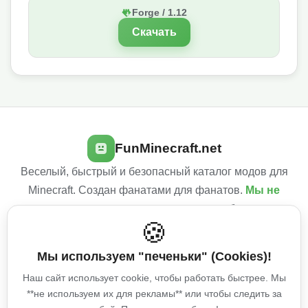
Forge / 1.12
Скачать
FunMinecraft.net
Веселый, быстрый и безопасный каталог модов для
Minecraft. Создан фанатами для фанатов.
Мы не
используем навязчивую рекламу
, чтобы сделать
🍪
твой игровой опыт лучше!
Мы используем "печеньки" (Cookies)!
Условия использования
Политика конфиденциальности
Наш сайт использует cookie, чтобы работать быстрее. Мы
Об авторе
**не используем их для рекламы** или чтобы следить за
Copyright © 2025 FunMinecraft.net