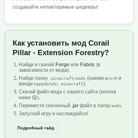
создавайте неповторимые шедевры!
Как установить мод Corail
Pillar - Extension Forestry?
Найди и скачай
Forge
или
Fabric
(в
зависимости от мода).
Найди папку
(нажми
и
.minecraft/mods
Win+R
введи
).
%appdata%\.minecraft
Скачай файл мода с нашего сайта (кнопка
ниже 😋).
Перемести скачанный
.jar
файл в папку
.
mods
Запускай игру и наслаждайся!
Подробный гайд