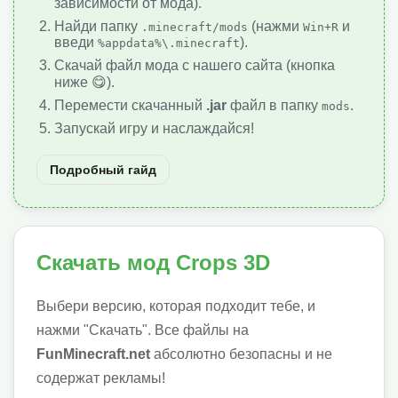
зависимости от мода).
Найди папку
(нажми
и
.minecraft/mods
Win+R
введи
).
%appdata%\.minecraft
Скачай файл мода с нашего сайта (кнопка
ниже 😋).
Перемести скачанный
.jar
файл в папку
.
mods
Запускай игру и наслаждайся!
Подробный гайд
Скачать мод Crops 3D
Выбери версию, которая подходит тебе, и
нажми "Скачать". Все файлы на
FunMinecraft.net
абсолютно безопасны и не
содержат рекламы!