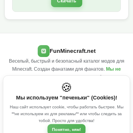
Скачать
FunMinecraft.net
Веселый, быстрый и безопасный каталог модов для
Minecraft. Создан фанатами для фанатов.
Мы не
используем навязчивую рекламу
, чтобы сделать
🍪
твой игровой опыт лучше!
Мы используем "печеньки" (Cookies)!
Условия использования
Политика конфиденциальности
Наш сайт использует cookie, чтобы работать быстрее. Мы
Об авторе
**не используем их для рекламы** или чтобы следить за
Copyright © 2025 FunMinecraft.net
тобой. Просто для удобства!
Этот сайт не связан с Mojang Studios. Все моды взяты из открытых
источников и принадлежат их авторам.
Понятно, ням!