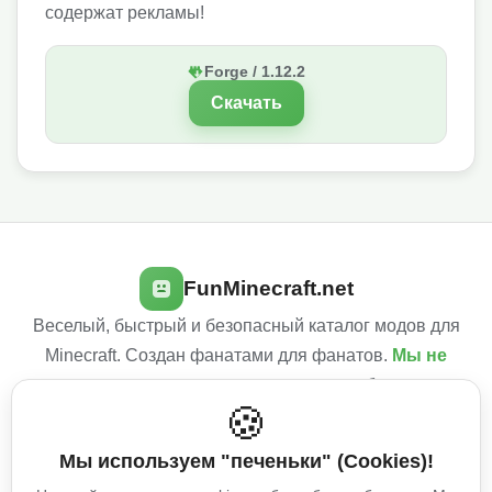
содержат рекламы!
Forge / 1.12.2
Скачать
FunMinecraft.net
Веселый, быстрый и безопасный каталог модов для
Minecraft. Создан фанатами для фанатов.
Мы не
используем навязчивую рекламу
, чтобы сделать
🍪
твой игровой опыт лучше!
Мы используем "печеньки" (Cookies)!
Условия использования
Политика конфиденциальности