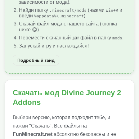
зависимости от мода).
Найди папку
(нажми
и
.minecraft/mods
Win+R
введи
).
%appdata%\.minecraft
Скачай файл мода с нашего сайта (кнопка
ниже 😋).
Перемести скачанный
.jar
файл в папку
.
mods
Запускай игру и наслаждайся!
Подробный гайд
Скачать мод Divine Journey 2
Addons
Выбери версию, которая подходит тебе, и
нажми "Скачать". Все файлы на
FunMinecraft.net
абсолютно безопасны и не