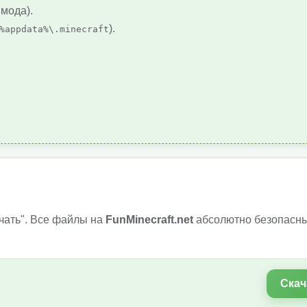
 мода).
).
%appdata%\.minecraft
.
чать". Все файлы на
FunMinecraft.net
абсолютно безопасны
Скач