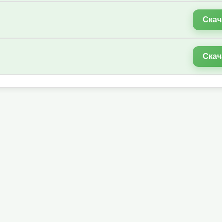
Скач
Скач