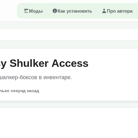
Моды
Как установить
Про автора
y Shulker Access
шалкер-боксов в инвентаре.
лько секунд назад