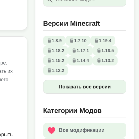
Версии Minecraft
1.8.9
1.7.10
1.19.4
1.18.2
1.17.1
1.16.5
1.15.2
1.14.4
1.13.2
ре.
1.12.2
ать их
шего
Показать все версии
Категории Модов
Все модификации
крыть