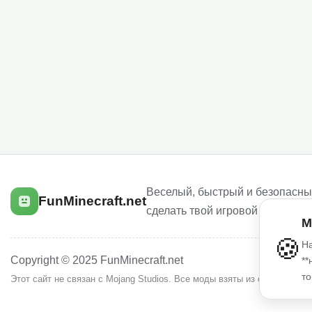
Веселый, быстрый и безопасный
FunMinecraft.net
сделать твой игровой опыт луч
М
🍪
На
Copyright © 2025 FunMinecraft.net
**
то
Этот сайт не связан с Mojang Studios. Все моды взяты из открытых и