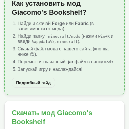
Как установить мод
Giacomo's Bookshelf?
Найди и скачай
Forge
или
Fabric
(в
зависимости от мода).
Найди папку
(нажми
и
.minecraft/mods
Win+R
введи
).
%appdata%\.minecraft
Скачай файл мода с нашего сайта (кнопка
ниже 😋).
Перемести скачанный
.jar
файл в папку
.
mods
Запускай игру и наслаждайся!
Подробный гайд
Скачать мод Giacomo's
Bookshelf