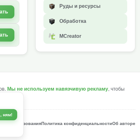
Руды и ресурсы
ать
Обработка
ать
MCreator
ов.
Мы не используем навязчивую рекламу
, чтобы
, ням!
ия использования
Политика конфиденциальности
Об авторе