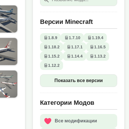
Версии Minecraft
1.8.9
1.7.10
1.19.4
1.18.2
1.17.1
1.16.5
1.15.2
1.14.4
1.13.2
1.12.2
Показать все версии
Категории Модов
Все модификации