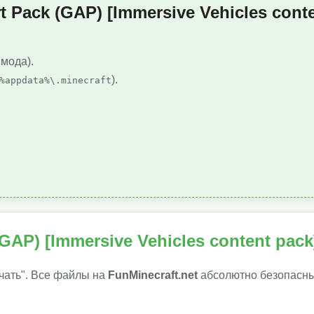
 Pack (GAP) [Immersive Vehicles cont
 мода).
).
%appdata%\.minecraft
.
GAP) [Immersive Vehicles content pack
чать". Все файлы на
FunMinecraft.net
абсолютно безопасны