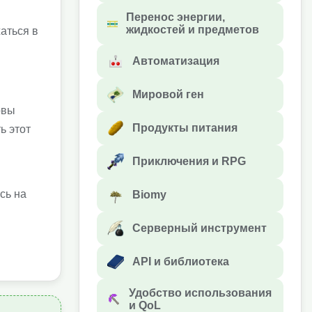
Перенос энергии,
жидкостей и предметов
аться в
Автоматизация
Мировой ген
овы
Продукты питания
ь этот
Приключения и RPG
сь на
Biomy
Серверный инструмент
API и библиотека
Удобство использования
и QoL