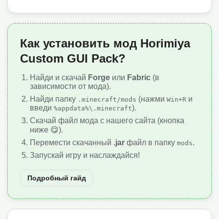
Как установить мод Horimiya
Custom GUI Pack?
Найди и скачай
Forge
или
Fabric
(в
зависимости от мода).
Найди папку
(нажми
и
.minecraft/mods
Win+R
введи
).
%appdata%\.minecraft
Скачай файл мода с нашего сайта (кнопка
ниже 😋).
Перемести скачанный
.jar
файл в папку
.
mods
Запускай игру и наслаждайся!
Подробный гайд