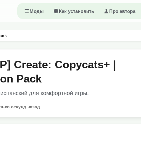
Моды
Как установить
Про автора
Pack
] Create: Copycats+ |
ion Pack
испанский для комфортной игры.
лько секунд назад