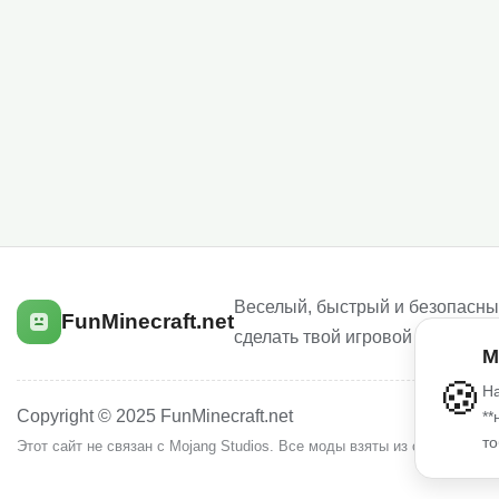
Веселый, быстрый и безопасный
FunMinecraft.net
сделать твой игровой опыт луч
М
🍪
На
Copyright © 2025 FunMinecraft.net
**
то
Этот сайт не связан с Mojang Studios. Все моды взяты из открытых и