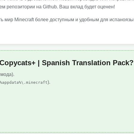
ем репозитории на Github. Ваш вклад будет оценен!
ь мир Minecraft более доступным и удобным для испанояз
Copycats+ | Spanish Translation Pack?
 мода).
).
%appdata%\.minecraft
.