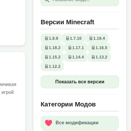
Версии Minecraft
1.8.9
1.7.10
1.19.4
1.18.2
1.17.1
1.16.5
1.15.2
1.14.4
1.13.2
1.12.2
Показать все версии
печивая
 игрой
Категории Модов
Все модификации