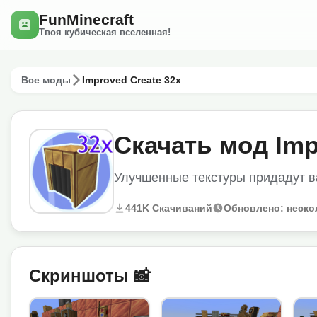
FunMinecraft
Твоя кубическая вселенная!
Все моды
Improved Create 32x
Скачать мод Imp
Улучшенные текстуры придадут ва
441K Скачиваний
Обновлено: неско
Скриншоты 📸