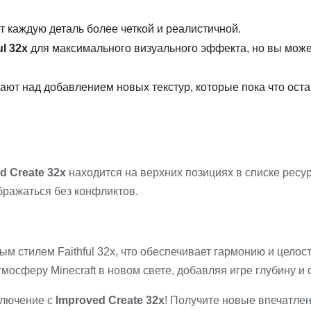
 каждую деталь более четкой и реалистичной.
ul 32x
для максимального визуального эффекта, но вы мож
ют над добавлением новых текстур, которые пока что оста
d Create 32x
находится на верхних позициях в списке ресур
бражаться без конфликтов.
м стилем Faithful 32x, что обеспечивает гармонию и целос
осферу Minecraft в новом свете, добавляя игре глубину и 
ключение с
Improved Create 32x
! Получите новые впечатлен