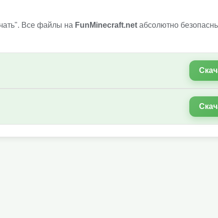
чать". Все файлы на
FunMinecraft.net
абсолютно безопасны
Скач
Скач