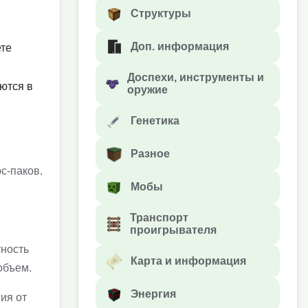
Структуры
Доп. информация
ете
Доспехи, инструменты и
ются в
оружие
Генетика
Разное
с-паков.
Мобы
Транспорт
проигрывателя
тность
Карта и информация
объем.
Энергия
ия от