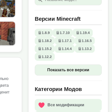
Версии Minecraft
1.8.9
1.7.10
1.19.4
1.18.2
1.17.1
1.16.5
1.15.2
1.14.4
1.13.2
1.12.2
Показать все версии
ельно
цвета
Категории Модов
ценит
Все модификации