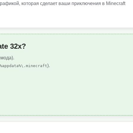
рафикой, которая сделает ваши приключения в Minecraft
te 32x?
 мода).
).
%appdata%\.minecraft
.