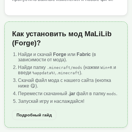
Как установить мод MaLiLib
(Forge)?
Найди и скачай
Forge
или
Fabric
(в
зависимости от мода).
Найди папку
(нажми
и
.minecraft/mods
Win+R
введи
).
%appdata%\.minecraft
Скачай файл мода с нашего сайта (кнопка
ниже 😋).
Перемести скачанный
.jar
файл в папку
.
mods
Запускай игру и наслаждайся!
Подробный гайд