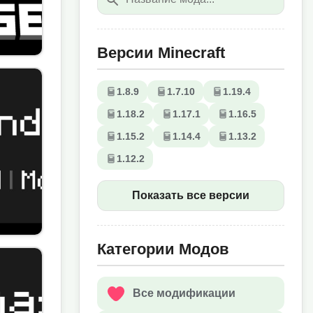
Версии Minecraft
1.8.9
1.7.10
1.19.4
1.18.2
1.17.1
1.16.5
1.15.2
1.14.4
1.13.2
1.12.2
Показать все версии
Категории Модов
Все модификации