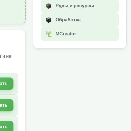
Руды и ресурсы
Обработка
MCreator
 и не
ать
ать
ать