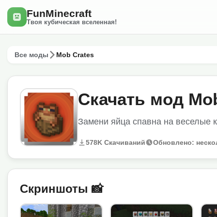
FunMinecraft
Твоя кубическая вселенная!
Все моды
Mob Crates
Скачать мод Mob
Замени яйца спавна на веселые 
578K Скачиваний
Обновлено: неско
Скриншоты 📸