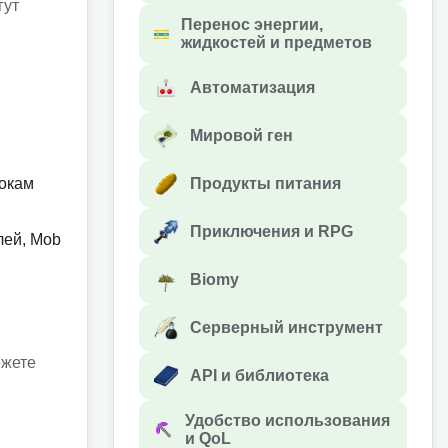
гут
Перенос энергии,
жидкостей и предметов
Автоматизация
Мировой ген
Продукты питания
рокам
Приключения и RPG
лей, Mob
Biomy
Серверный инструмент
ожете
API и библиотека
Удобство использования
и QoL