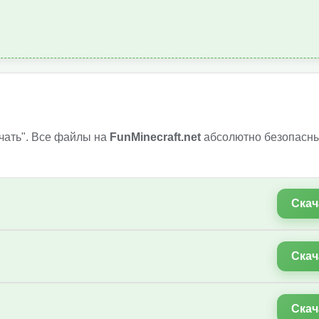
чать". Все файлы на
FunMinecraft.net
абсолютно безопасны
Скач
Скач
Скач