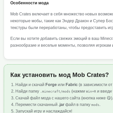
Особенности мода
Mob Crates включает в себя множество новых возможн
некоторые мобы, такие как Эндер Дракон и Супер Босс
текстуры были переработаны, чтобы предоставить иг
Если вы хотите добавить свежих эмоций в ваш Minecr
разнообразие и веселые моменты, позволяя игрокам и
Как установить мод Mob Crates?
Найди и скачай
Forge
или
Fabric
(в зависимости от
Найди папку
(нажми
и введи
.minecraft/mods
Win+R
Скачай файл мода с нашего сайта (кнопка ниже 😋)
Перемести скачанный
.jar
файл в папку
.
mods
Запускай игру и наслаждайся!