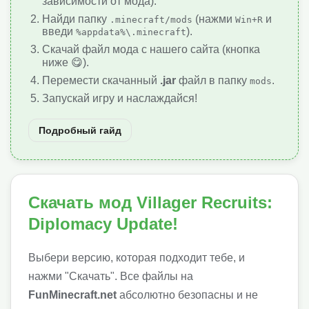
зависимости от мода).
Найди папку
(нажми
и
.minecraft/mods
Win+R
введи
).
%appdata%\.minecraft
Скачай файл мода с нашего сайта (кнопка
ниже 😋).
Перемести скачанный
.jar
файл в папку
.
mods
Запускай игру и наслаждайся!
Подробный гайд
Скачать мод Villager Recruits:
Diplomacy Update!
Выбери версию, которая подходит тебе, и
нажми "Скачать". Все файлы на
FunMinecraft.net
абсолютно безопасны и не