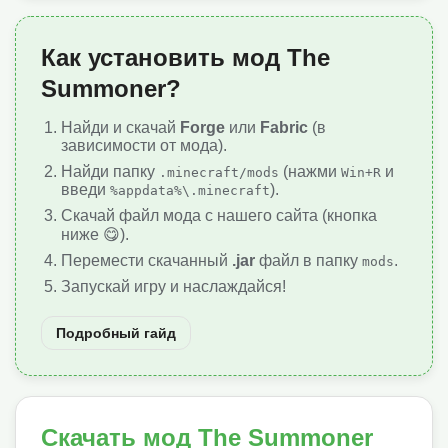
Как установить мод The
Summoner?
Найди и скачай
Forge
или
Fabric
(в
зависимости от мода).
Найди папку
(нажми
и
.minecraft/mods
Win+R
введи
).
%appdata%\.minecraft
Скачай файл мода с нашего сайта (кнопка
ниже 😋).
Перемести скачанный
.jar
файл в папку
.
mods
Запускай игру и наслаждайся!
Подробный гайд
Скачать мод The Summoner